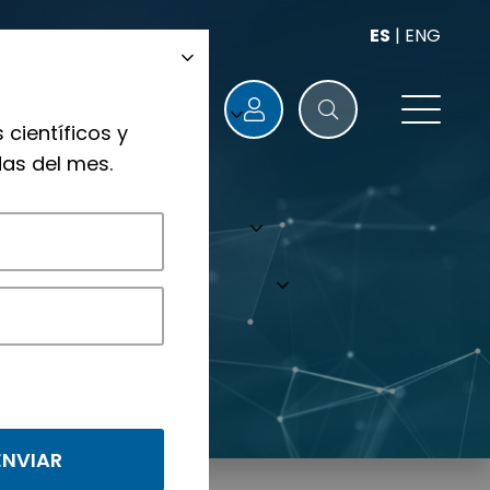
ES
|
ENG
 científicos y
as del mes.
nológicos.