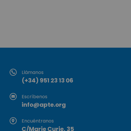
Llámanos
(+34) 951 23 13 06
Escríbenos
info@apte.org
Encuéntranos
C/Marie Curie, 35