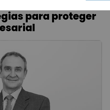
egias para proteger
esarial