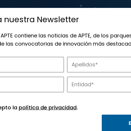
a nuestra Newsletter
 APTE contiene las noticias de APTE, de los parques
 de las convocatorias de innovación más destacad
de APTE y sus parques científicos y tec
epto la
política de privacidad
.