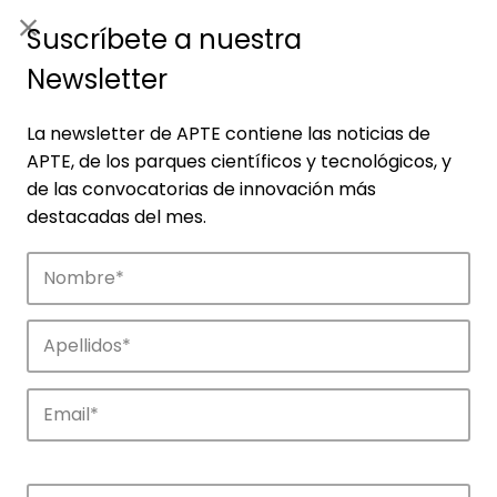
ES
|
ENG
Suscríbete a nuestra
Newsletter
La newsletter de APTE contiene las noticias de
APTE, de los parques científicos y tecnológicos, y
de las convocatorias de innovación más
destacadas del mes.
Agenda
Explora y descubre los eventos de APTE y
de sus parques científicos y
tecnológicos.