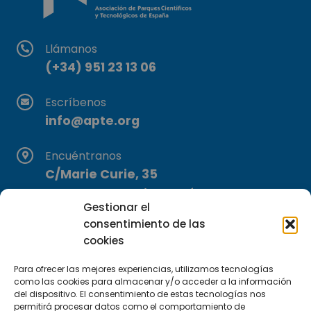
Llámanos
(+34) 951 23 13 06
Escríbenos
info@apte.org
Encuéntranos
C/Marie Curie, 35
29590 Campanillas, Málaga
Gestionar el
consentimiento de las
cookies
Para ofrecer las mejores experiencias, utilizamos tecnologías
como las cookies para almacenar y/o acceder a la información
del dispositivo. El consentimiento de estas tecnologías nos
permitirá procesar datos como el comportamiento de
Suscríbete a nuestra Newsletter