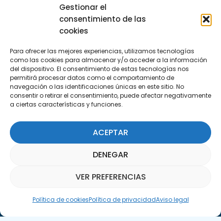
Gestionar el
Encuéntranos
consentimiento de las
C/Marie Curie, 35
cookies
29590 Campanillas, Málaga
Para ofrecer las mejores experiencias, utilizamos tecnologías
como las cookies para almacenar y/o acceder a la información
del dispositivo. El consentimiento de estas tecnologías nos
permitirá procesar datos como el comportamiento de
navegación o las identificaciones únicas en este sitio. No
consentir o retirar el consentimiento, puede afectar negativamente
a ciertas características y funciones.
Suscríbete a nuestra Newsletter
ACEPTAR
SUSCRÍBETE AQUÍ
DENEGAR
VER PREFERENCIAS
Asistente Parquepedia
Política de cookies
Política de privacidad
Aviso legal