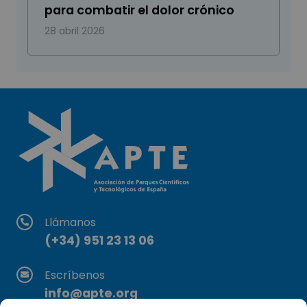
para combatir el dolor crónico
28 abril 2026
Llámanos
(+34) 951 23 13 06
Escríbenos
info@apte.org