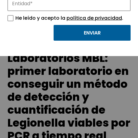
APTE y sus parques científicos y
tecnológicos.
He leído y acepto la
política de privacidad
.
Microbial –
Laboratorios MBL:
primer laboratorio en
conseguir un método
de detección y
cuantificación de
Legionella viables por
PCR a tiempo real