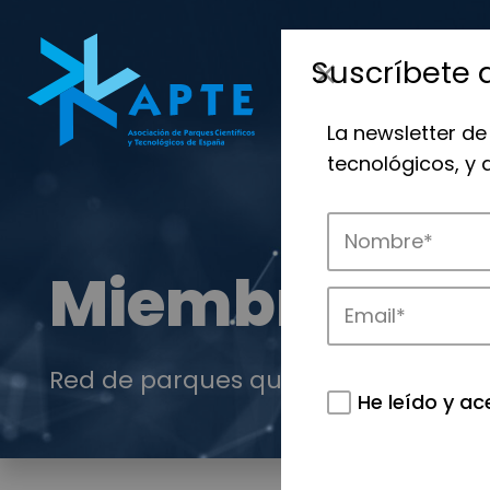
Suscríbete 
La newsletter de
tecnológicos, y
Miembros
Red de parques que integran el ec
He leído y ac