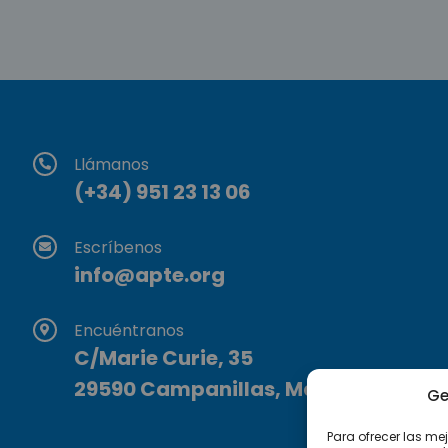
Llámanos
(+34) 951 23 13 06
Escríbenos
info@apte.org
Encuéntranos
C/Marie Curie, 35
29590 Campanillas, Málaga
Ge
Para ofrecer las me