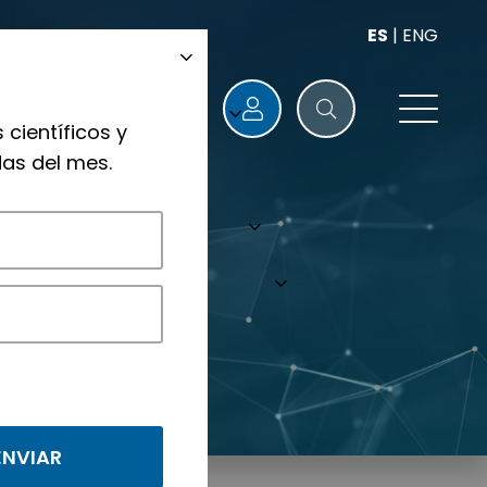
ES
|
ENG
 científicos y
as del mes.