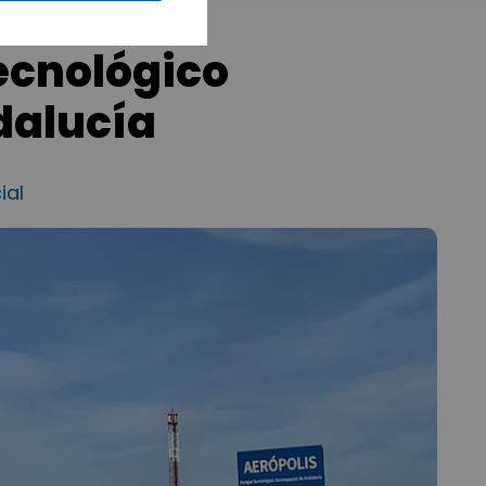
ecnológico
dalucía
ial