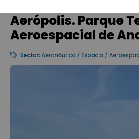
Aerópolis. Parque T
Aeroespacial de An
Sector:
Aeronáutica / Espacio / Aeroespac