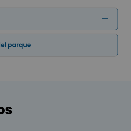
del parque
os