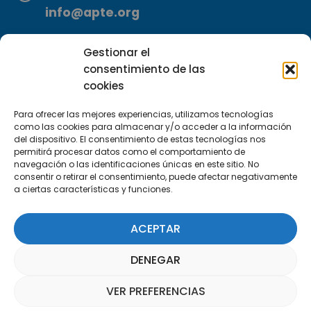
info@apte.org
Encuéntranos
Gestionar el
C/Marie Curie, 35
consentimiento de las
29590 Campanillas, Málaga
cookies
Para ofrecer las mejores experiencias, utilizamos tecnologías
como las cookies para almacenar y/o acceder a la información
del dispositivo. El consentimiento de estas tecnologías nos
permitirá procesar datos como el comportamiento de
navegación o las identificaciones únicas en este sitio. No
consentir o retirar el consentimiento, puede afectar negativamente
a ciertas características y funciones.
Suscríbete a nuestra Newsletter
ACEPTAR
SUSCRÍBETE AQUÍ
DENEGAR
VER PREFERENCIAS
Asistente Parquepedia