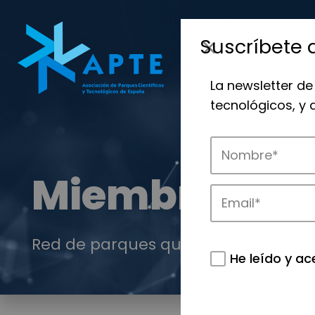
Suscríbete 
La newsletter de
tecnológicos, y
Miembros
Red de parques que integran el ec
He leído y ac