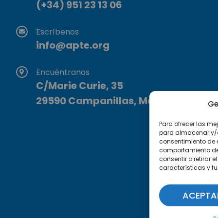
(+34) 951 23 13 06
Escríbenos
info@apte.org
Encuéntranos
C/Marie Curie, 35
29590 Campanillas, Málaga
Ge
Para ofrecer las me
para almacenar y/o 
consentimiento de 
comportamiento de n
consentir o retirar
características y f
ACEPTA