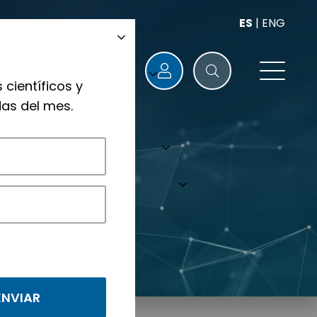
ES
|
ENG
 científicos y
as del mes.