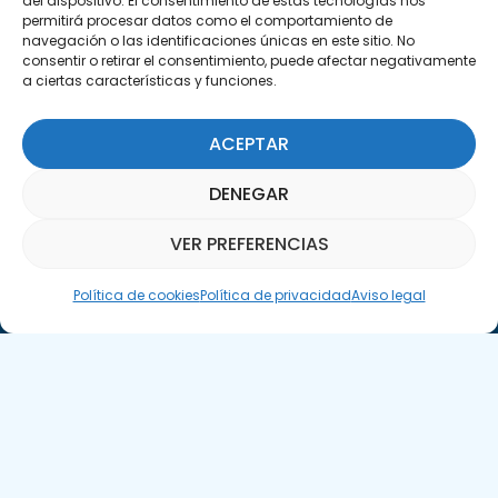
del dispositivo. El consentimiento de estas tecnologías nos
permitirá procesar datos como el comportamiento de
navegación o las identificaciones únicas en este sitio. No
consentir o retirar el consentimiento, puede afectar negativamente
a ciertas características y funciones.
Suscríbete a nuestra Newsletter
ACEPTAR
SUSCRÍBETE AQUÍ
DENEGAR
VER PREFERENCIAS
Asistente Parquepedia
Política de cookies
Política de privacidad
Aviso legal
Aviso legal
Política de cookies