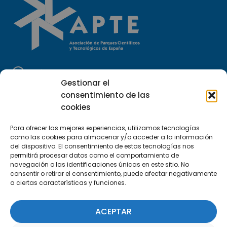
Llámanos
Gestionar el
(+34) 951 23 13 06
consentimiento de las
cookies
Escríbenos
info@apte.org
Para ofrecer las mejores experiencias, utilizamos tecnologías
como las cookies para almacenar y/o acceder a la información
del dispositivo. El consentimiento de estas tecnologías nos
Encuéntranos
permitirá procesar datos como el comportamiento de
C/Marie Curie, 35
navegación o las identificaciones únicas en este sitio. No
consentir o retirar el consentimiento, puede afectar negativamente
29590 Campanillas, Málaga
a ciertas características y funciones.
ACEPTAR