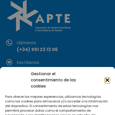
Llámanos
(+34) 951 23 13 06
Escríbenos
info@apte.org
Gestionar el
consentimiento de las
Encuéntranos
cookies
C/Marie Curie, 35
29590 Campanillas, Málaga
Para ofrecer las mejores experiencias, utilizamos tecnologías
como las cookies para almacenar y/o acceder a la información
del dispositivo. El consentimiento de estas tecnologías nos
permitirá procesar datos como el comportamiento de