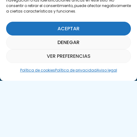
navegación o las identificaciones únicas en este sitio. No
consentir o retirar el consentimiento, puede afectar negativamente
a ciertas características y funciones.
ACEPTAR
Suscríbete a nuestra Newsletter
DENEGAR
SUSCRÍBETE AQUÍ
VER PREFERENCIAS
Asistente Parquepedia
Política de cookies
Política de privacidad
Aviso legal
Aviso legal
Política de cookies
APTE © 2025 – Todos los derechos reservados