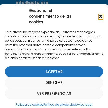
info@apte.org
Gestionar el
Encuéntranos
consentimiento de las
C/Marie Curie, 35
cookies
29590 Campanillas, Málaga
Para ofrecer las mejores experiencias, utilizamos tecnologías
como las cookies para almacenar y/o acceder a la información
del dispositivo. El consentimiento de estas tecnologías nos
permitirá procesar datos como el comportamiento de
navegación o las identificaciones únicas en este sitio. No
consentir o retirar el consentimiento, puede afectar negativamente
a ciertas características y funciones.
Suscríbete a nuestra Newsletter
ACEPTAR
SUSCRÍBETE AQUÍ
DENEGAR
VER PREFERENCIAS
Asistente Parquepedia
Política de cookies
Política de privacidad
Aviso legal