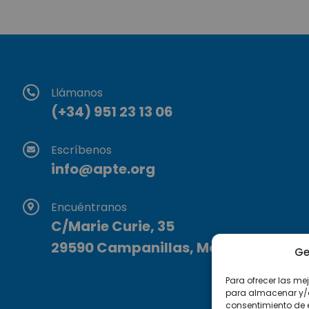
Llámanos
(+34) 951 23 13 06
Escríbenos
info@apte.org
Encuéntranos
C/Marie Curie, 35
29590 Campanillas, Málaga
Ge
Para ofrecer las me
para almacenar y/o 
consentimiento de 