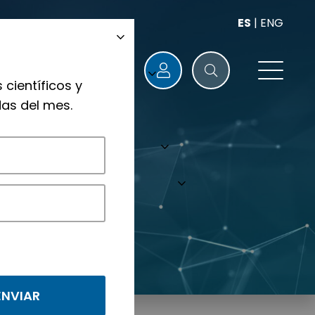
ES
|
ENG
 científicos y
as del mes.
nológicos.