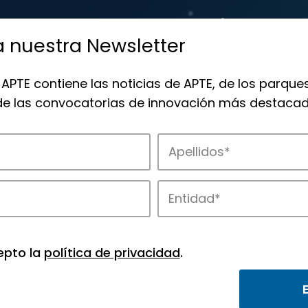
a nuestra Newsletter
 APTE contiene las noticias de APTE, de los parques
 de las convocatorias de innovación más destacad
de APTE y sus parques científicos y tec
epto la
política de privacidad
.