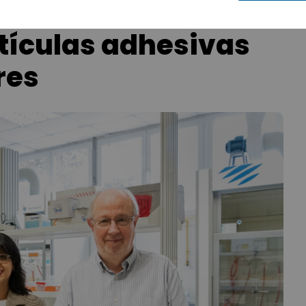
tículas adhesivas
res