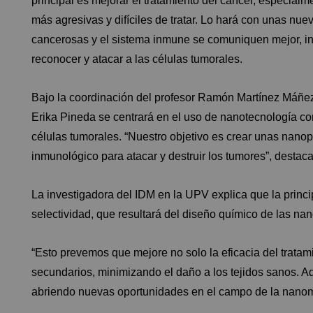
principal es mejorar el tratamiento del cáncer, especialm
más agresivas y difíciles de tratar. Lo hará con unas nu
cancerosas y el sistema inmune se comuniquen mejor, i
reconocer y atacar a las células tumorales.
Bajo la coordinación del profesor Ramón Martínez Máñez,
Erika Pineda se centrará en el uso de nanotecnología co
células tumorales. “Nuestro objetivo es crear unas nanop
inmunológico para atacar y destruir los tumores”, destac
La investigadora del IDM en la UPV explica que la princip
selectividad, que resultará del diseño químico de las nan
“Esto prevemos que mejore no solo la eficacia del tratami
secundarios, minimizando el daño a los tejidos sanos. A
abriendo nuevas oportunidades en el campo de la nanom