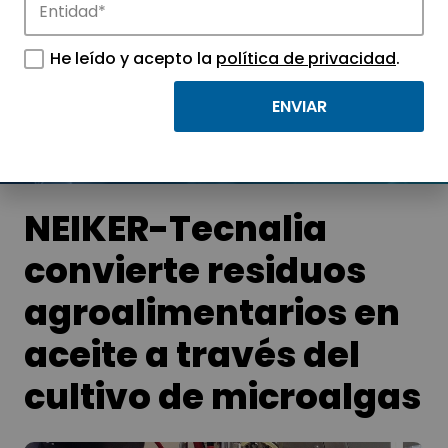
Noticias
Conoce las noticias más destacadas de
He leído y acepto la
política de privacidad
.
APTE y sus parques científicos y
tecnológicos.
NEIKER-Tecnalia
convierte residuos
agroalimentarios en
aceite a través del
cultivo de microalgas