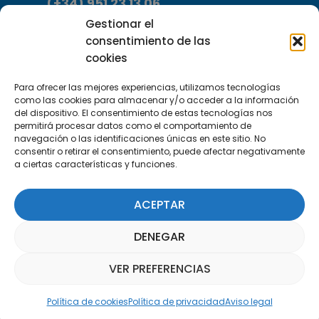
(+34) 951 23 13 06
Gestionar el
Escríbenos
consentimiento de las
info@apte.org
cookies
Para ofrecer las mejores experiencias, utilizamos tecnologías
Encuéntranos
como las cookies para almacenar y/o acceder a la información
C/Marie Curie, 35
del dispositivo. El consentimiento de estas tecnologías nos
permitirá procesar datos como el comportamiento de
29590 Campanillas, Málaga
navegación o las identificaciones únicas en este sitio. No
consentir o retirar el consentimiento, puede afectar negativamente
a ciertas características y funciones.
ACEPTAR
DENEGAR
Suscríbete a nuestra Newsletter
VER PREFERENCIAS
Asistente Parquepedia
SUSCRÍBETE AQUÍ
Política de cookies
Política de privacidad
Aviso legal