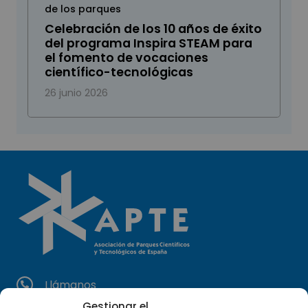
de los parques
Celebración de los 10 años de éxito
del programa Inspira STEAM para
el fomento de vocaciones
científico-tecnológicas
26 junio 2026
Llámanos
(+34) 951 23 13 06
Gestionar el