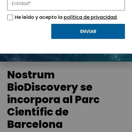
Noticias
He leído y acepto la
política de privacidad
.
Conoce las noticias más destacadas de
APTE y sus parques científicos y
tecnológicos.
Nostrum
BioDiscovery se
incorpora al Parc
Científic de
Barcelona