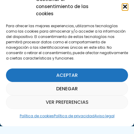
consentimiento de las
Escríbenos
cookies
info@apte.org
Para ofrecer las mejores experiencias, utilizamos tecnologías
como las cookies para almacenar y/o acceder a la información
Encuéntranos
del dispositivo. El consentimiento de estas tecnologías nos
permitirá procesar datos como el comportamiento de
C/Marie Curie, 35
navegación o las identificaciones únicas en este sitio. No
29590 Campanillas, Málaga
consentir o retirar el consentimiento, puede afectar negativamente
a ciertas características y funciones.
ACEPTAR
DENEGAR
VER PREFERENCIAS
Suscríbete a nuestra Newsletter
Asistente Parquepedia
SUSCRÍBETE AQUÍ
Política de cookies
Política de privacidad
Aviso legal