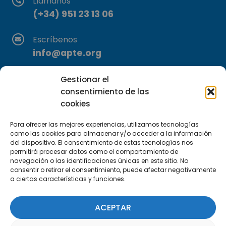
Llámanos
(+34) 951 23 13 06
Escríbenos
info@apte.org
Encuéntranos
Gestionar el
C/Marie Curie, 35
consentimiento de las
cookies
29590 Campanillas, Málaga
Para ofrecer las mejores experiencias, utilizamos tecnologías
como las cookies para almacenar y/o acceder a la información
del dispositivo. El consentimiento de estas tecnologías nos
permitirá procesar datos como el comportamiento de
navegación o las identificaciones únicas en este sitio. No
consentir o retirar el consentimiento, puede afectar negativamente
a ciertas características y funciones.
Suscríbete a nuestra Newsletter
ACEPTAR
SUSCRÍBETE AQUÍ