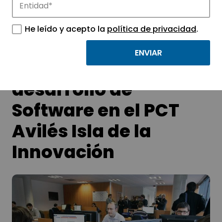
tecnológicos.
He leído y acepto la
política de privacidad
.
Nuevo centro de
desarrollo de
Software en el PCT
Avilés Isla de la
Innovación