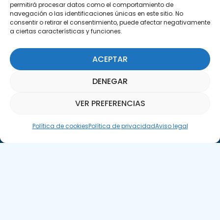
permitirá procesar datos como el comportamiento de
navegación o las identificaciones únicas en este sitio. No
consentir o retirar el consentimiento, puede afectar negativamente
a ciertas características y funciones.
Suscríbete a nuestra Newsletter
ACEPTAR
SUSCRÍBETE AQUÍ
DENEGAR
VER PREFERENCIAS
Asistente Parquepedia
Política de cookies
Política de privacidad
Aviso legal
Aviso legal
Política de cookies
APTE © 2025 – Todos los derechos reservados