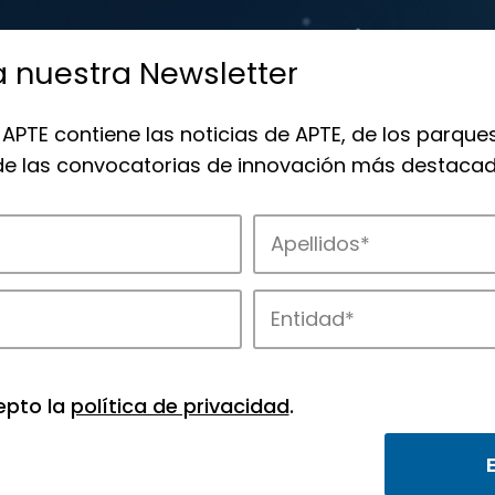
a nuestra Newsletter
 APTE contiene las noticias de APTE, de los parques
 de las convocatorias de innovación más destacad
de APTE y sus parques científicos y tec
epto la
política de privacidad
.