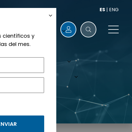
ES
|
ENG
 científicos y
as del mes.
nológicos.