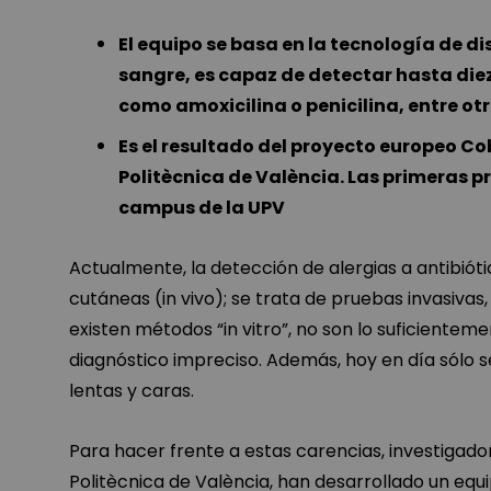
El equipo se basa en la tecnología de
sangre, es capaz de detectar hasta diez 
como amoxicilina o penicilina, entre ot
Es el resultado del proyecto europeo Co
Politècnica de València. Las primeras pr
campus de la UPV
Actualmente, la detección de alergias a antibiót
cutáneas (in vivo); se trata de pruebas invasivas,
existen métodos “in vitro”, no son lo suficientem
diagnóstico impreciso. Además, hoy en día sólo s
lentas y caras.
Para hacer frente a estas carencias, investigador
Politècnica de València, han desarrollado un equi