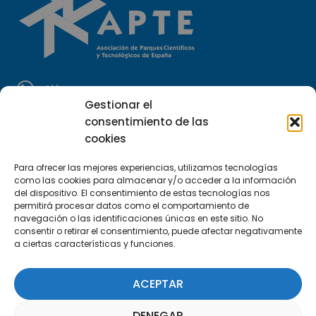
Llámanos
Gestionar el
(+34) 951 23 13 06
consentimiento de las
cookies
Escríbenos
info@apte.org
Para ofrecer las mejores experiencias, utilizamos tecnologías
como las cookies para almacenar y/o acceder a la información
del dispositivo. El consentimiento de estas tecnologías nos
Encuéntranos
permitirá procesar datos como el comportamiento de
C/Marie Curie, 35
navegación o las identificaciones únicas en este sitio. No
consentir o retirar el consentimiento, puede afectar negativamente
29590 Campanillas, Málaga
a ciertas características y funciones.
ACEPTAR
DENEGAR