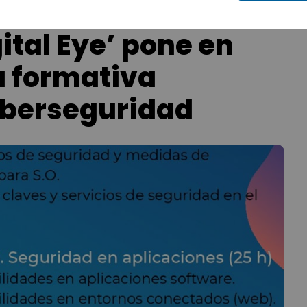
ital Eye’ pone en
a formativa
iberseguridad