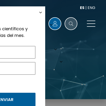
ES
|
ENG
 científicos y
as del mes.
nológicos.