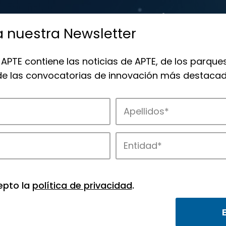
a nuestra Newsletter
 APTE contiene las noticias de APTE, de los parques
 de las convocatorias de innovación más destacad
de APTE y sus parques científicos y tec
epto la
política de privacidad
.