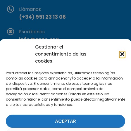
Llámanos
(+34) 951 23 13 06
Escríbenos
info@apte.org
Gestionar el
Encuéntranos
consentimiento de las
cookies
C/Marie Curie, 35
29590 Campanillas, Málaga
Para ofrecer las mejores experiencias, utilizamos tecnologías
como las cookies para almacenar y/o acceder a la información
del dispositivo. El consentimiento de estas tecnologías nos
permitirá procesar datos como el comportamiento de
navegación o las identificaciones únicas en este sitio. No
consentir o retirar el consentimiento, puede afectar negativamente
a ciertas características y funciones.
Suscríbete a nuestra Newsletter
ACEPTAR