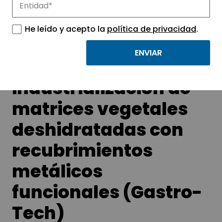
Conoce nuestra oferta de colaboración.
He leído y acepto la
política de privacidad
.
Desarrollo e
industrialización de
matrices vegetales
deshidratadas con
recubrimientos
metálicos
funcionales (Gastro-
Tech)