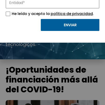
He leído y acepto la
política de privacidad
.
Noticias
Conoce las noticias más destacadas de
APTE y sus parques científicos y
tecnológicos.
¡Oportunidades de
financiación más allá
del COVID-19!