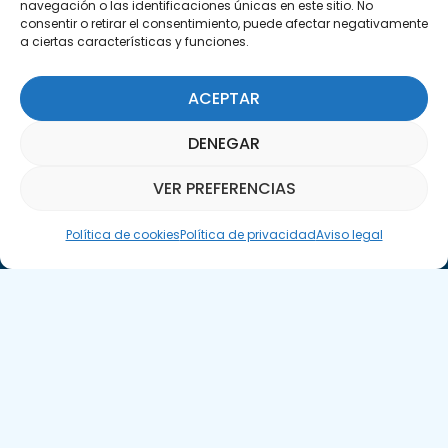
navegación o las identificaciones únicas en este sitio. No
Encuéntranos
consentir o retirar el consentimiento, puede afectar negativamente
C/Marie Curie, 35
a ciertas características y funciones.
29590 Campanillas, Málaga
ACEPTAR
DENEGAR
VER PREFERENCIAS
Asistente Parquepedia
Suscríbete a nuestra Newsletter
Política de cookies
Política de privacidad
Aviso legal
SUSCRÍBETE AQUÍ