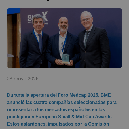
28 mayo 2025
Durante la apertura del Foro Medcap 2025, BME
anunció las cuatro compañías seleccionadas para
representar a los mercados españoles en los
prestigiosos European Small & Mid-Cap Awards.
Estos galardones, impulsados por la Comisión