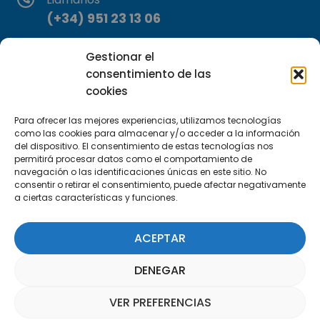
(+34) 951 23 13 06
Escríbenos
Gestionar el
info@apte.org
consentimiento de las
cookies
Encuéntranos
Para ofrecer las mejores experiencias, utilizamos tecnologías
C/Marie Curie, 35
como las cookies para almacenar y/o acceder a la información
29590 Campanillas, Málaga
del dispositivo. El consentimiento de estas tecnologías nos
permitirá procesar datos como el comportamiento de
navegación o las identificaciones únicas en este sitio. No
consentir o retirar el consentimiento, puede afectar negativamente
a ciertas características y funciones.
ACEPTAR
Suscríbete a nuestra Newsletter
DENEGAR
SUSCRÍBETE AQUÍ
VER PREFERENCIAS
Asistente Parquepedia