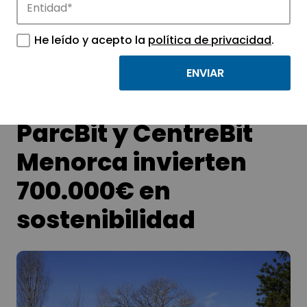
Conoce las noticias más destacadas de
APTE y sus parques científicos y
He leído y acepto la
política de privacidad
.
tecnológicos.
ParcBit y CentreBit
Menorca invierten
700.000€ en
sostenibilidad