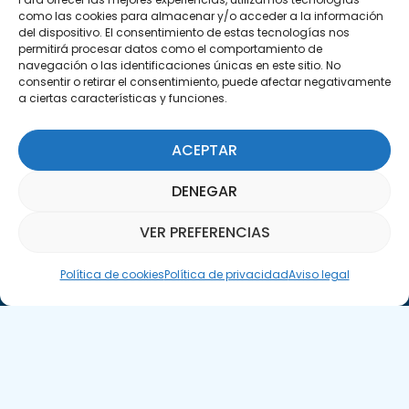
C/Marie Curie, 35
como las cookies para almacenar y/o acceder a la información
29590 Campanillas, Málaga
del dispositivo. El consentimiento de estas tecnologías nos
permitirá procesar datos como el comportamiento de
navegación o las identificaciones únicas en este sitio. No
consentir o retirar el consentimiento, puede afectar negativamente
a ciertas características y funciones.
ACEPTAR
Suscríbete a nuestra Newsletter
DENEGAR
SUSCRÍBETE AQUÍ
VER PREFERENCIAS
Asistente Parquepedia
Política de cookies
Política de privacidad
Aviso legal