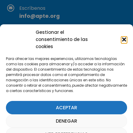
Escríbenos
info@apte.org
Encuéntranos
Gestionar el
C/Marie Curie, 35
consentimiento de las
29590 Campanillas, Málaga
cookies
Para ofrecer las mejores experiencias, utilizamos tecnologías
como las cookies para almacenar y/o acceder a la información
del dispositivo. El consentimiento de estas tecnologías nos
permitirá procesar datos como el comportamiento de
navegación o las identificaciones únicas en este sitio. No
consentir o retirar el consentimiento, puede afectar negativamente
a ciertas características y funciones.
Suscríbete a nuestra Newsletter
ACEPTAR
SUSCRÍBETE AQUÍ
DENEGAR