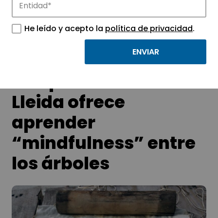
tecnológicos.
He leído y acepto la
política de privacidad
.
El Arboreto del
Parque Científico de
Lleida ofrece
aprender
“mindfulness” entre
los árboles