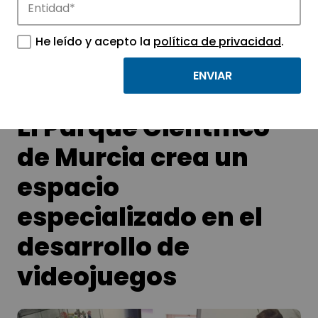
Conoce las noticias más destacadas de
APTE y sus parques científicos y
He leído y acepto la
política de privacidad
.
tecnológicos.
El Parque Científico
de Murcia crea un
espacio
especializado en el
desarrollo de
videojuegos