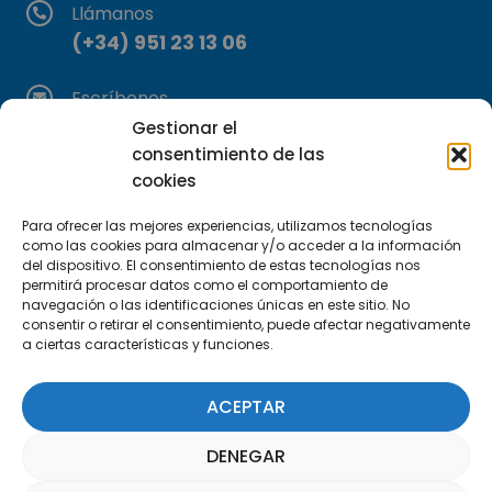
Llámanos
(+34) 951 23 13 06
Escríbenos
info@apte.org
Gestionar el
consentimiento de las
cookies
Encuéntranos
C/Marie Curie, 35
Para ofrecer las mejores experiencias, utilizamos tecnologías
29590 Campanillas, Málaga
como las cookies para almacenar y/o acceder a la información
del dispositivo. El consentimiento de estas tecnologías nos
permitirá procesar datos como el comportamiento de
navegación o las identificaciones únicas en este sitio. No
consentir o retirar el consentimiento, puede afectar negativamente
a ciertas características y funciones.
ACEPTAR
Suscríbete a nuestra Newsletter
DENEGAR
SUSCRÍBETE AQUÍ