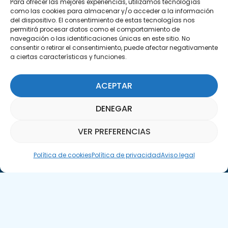
Para ofrecer las mejores experiencias, utilizamos tecnologías
info@apte.org
como las cookies para almacenar y/o acceder a la información
del dispositivo. El consentimiento de estas tecnologías nos
Encuéntranos
permitirá procesar datos como el comportamiento de
navegación o las identificaciones únicas en este sitio. No
C/Marie Curie, 35
consentir o retirar el consentimiento, puede afectar negativamente
29590 Campanillas, Málaga
a ciertas características y funciones.
ACEPTAR
DENEGAR
VER PREFERENCIAS
Asistente Parquepedia
Suscríbete a nuestra Newsletter
Política de cookies
Política de privacidad
Aviso legal
SUSCRÍBETE AQUÍ