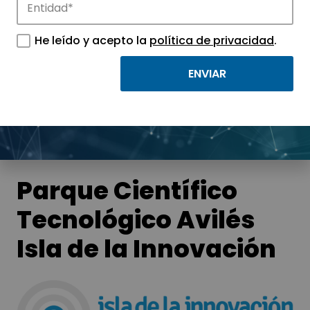
Noticias
He leído y acepto la
política de privacidad
.
Conoce las noticias más destacadas de
APTE y sus parques científicos y
tecnológicos.
Parque Científico
Tecnológico Avilés
Isla de la Innovación