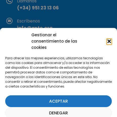
Llámanos
(+34) 951 23 13 06
Escríbenos
info@apte.org
Gestionar el
Encuéntranos
consentimiento de las
C/Marie Curie, 35
cookies
29590 Campanillas, Málaga
Para ofrecer las mejores experiencias, utilizamos tecnologías
como las cookies para almacenar y/o acceder a la información
del dispositivo. El consentimiento de estas tecnologías nos
permitirá procesar datos como el comportamiento de
navegación o las identificaciones únicas en este sitio. No
consentir o retirar el consentimiento, puede afectar negativamente
a ciertas características y funciones.
Suscríbete a nuestra Newsletter
ACEPTAR
SUSCRÍBETE AQUÍ
DENEGAR