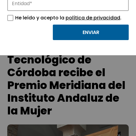
APTE y sus parques científicos y
tecnológicos.
He leído y acepto la
política de privacidad
.
El Parque Científico
Tecnológico de
Córdoba recibe el
Premio Meridiana del
Instituto Andaluz de
la Mujer