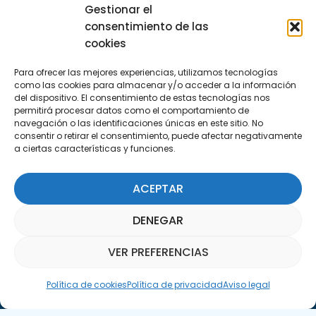
Encuéntranos
Gestionar el
C/Marie Curie, 35
consentimiento de las
29590 Campanillas, Málaga
cookies
Para ofrecer las mejores experiencias, utilizamos tecnologías
como las cookies para almacenar y/o acceder a la información
del dispositivo. El consentimiento de estas tecnologías nos
permitirá procesar datos como el comportamiento de
navegación o las identificaciones únicas en este sitio. No
consentir o retirar el consentimiento, puede afectar negativamente
a ciertas características y funciones.
Suscríbete a nuestra Newsletter
ACEPTAR
SUSCRÍBETE AQUÍ
DENEGAR
VER PREFERENCIAS
Asistente Parquepedia
Política de cookies
Política de privacidad
Aviso legal