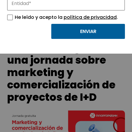
tecnológicos.
He leído y acepto la
política de privacidad
.
El Parque Científico
de la UMH organiza
una jornada sobre
marketing y
comercialización de
proyectos de I+D