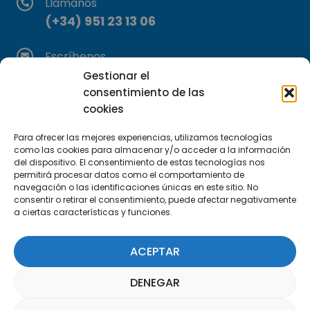
Llámanos
(+34) 951 23 13 06
Escríbenos
info@apte.org
Gestionar el
consentimiento de las
Encuéntranos
cookies
C/Marie Curie, 35
Para ofrecer las mejores experiencias, utilizamos tecnologías
29590 Campanillas, Málaga
como las cookies para almacenar y/o acceder a la información
del dispositivo. El consentimiento de estas tecnologías nos
permitirá procesar datos como el comportamiento de
navegación o las identificaciones únicas en este sitio. No
consentir o retirar el consentimiento, puede afectar negativamente
a ciertas características y funciones.
ACEPTAR
Suscríbete a nuestra Newsletter
DENEGAR
SUSCRÍBETE AQUÍ