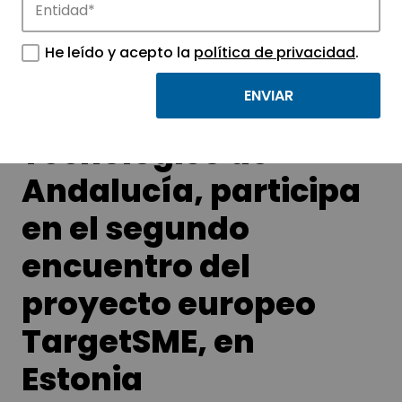
tecnológicos.
He leído y acepto la
política de privacidad
.
El Parque
Tecnológico de
Andalucía, participa
en el segundo
encuentro del
proyecto europeo
TargetSME, en
Estonia