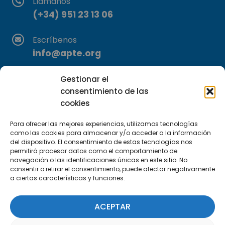
Llámanos
(+34) 951 23 13 06
Escríbenos
info@apte.org
Encuéntranos
Gestionar el
C/Marie Curie, 35
consentimiento de las
cookies
29590 Campanillas, Málaga
Para ofrecer las mejores experiencias, utilizamos tecnologías
como las cookies para almacenar y/o acceder a la información
del dispositivo. El consentimiento de estas tecnologías nos
permitirá procesar datos como el comportamiento de
navegación o las identificaciones únicas en este sitio. No
consentir o retirar el consentimiento, puede afectar negativamente
a ciertas características y funciones.
Suscríbete a nuestra Newsletter
ACEPTAR
SUSCRÍBETE AQUÍ