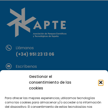
Llámanos
(+34) 951 23 13 06
Escríbenos
info@apte.org
Gestionar el
consentimiento de las
Encuéntranos
cookies
C/Marie Curie, 35
29590 Campanillas, Málaga
Para ofrecer las mejores experiencias, utilizamos tecnologías
como las cookies para almacenar y/o acceder a la información
del dispositivo. El consentimiento de estas tecnologías nos