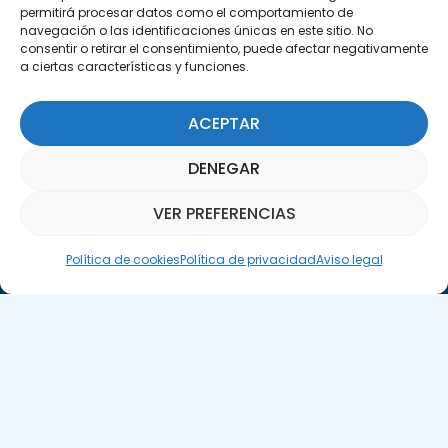
permitirá procesar datos como el comportamiento de
navegación o las identificaciones únicas en este sitio. No
consentir o retirar el consentimiento, puede afectar negativamente
a ciertas características y funciones.
ACEPTAR
Suscríbete a nuestra Newsletter
DENEGAR
SUSCRÍBETE AQUÍ
VER PREFERENCIAS
Asistente Parquepedia
Política de cookies
Política de privacidad
Aviso legal
Aviso legal
Política de cookies