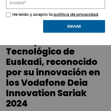
APTE y sus parques científicos y
tecnológicos.
He leído y acepto la
política de privacidad
.
El Parque
Tecnológico de
Euskadi, reconocido
por su innovación en
los Vodafone Deia
Innovation Sariak
2024