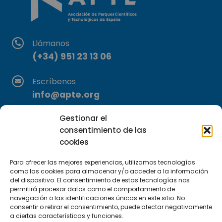
Llámanos
(+34) 951 23 13 06
Escríbenos
info@apte.org
Gestionar el
Encuéntranos
consentimiento de las
C/Marie Curie, 35
cookies
29590 Campanillas, Málaga
Para ofrecer las mejores experiencias, utilizamos tecnologías
como las cookies para almacenar y/o acceder a la información
del dispositivo. El consentimiento de estas tecnologías nos
permitirá procesar datos como el comportamiento de
navegación o las identificaciones únicas en este sitio. No
consentir o retirar el consentimiento, puede afectar negativamente
a ciertas características y funciones.