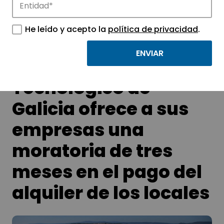
tecnológicos.
He leído y acepto la
política de privacidad
.
El Parque
Tecnológico de
Galicia ofrece a sus
empresas una
moratoria de tres
meses en el pago del
alquiler de los locales