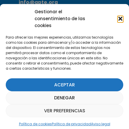
info@apte.org
Gestionar el
Encuéntranos
consentimiento de las
C/Marie Curie, 35
cookies
29590 Campanillas, Málaga
Para ofrecer las mejores experiencias, utilizamos tecnologías
como las cookies para almacenar y/o acceder a la información
del dispositivo. El consentimiento de estas tecnologías nos
permitirá procesar datos como el comportamiento de
navegación o las identificaciones únicas en este sitio. No
consentir o retirar el consentimiento, puede afectar negativamente
a ciertas características y funciones.
Suscríbete a nuestra Newsletter
ACEPTAR
SUSCRÍBETE AQUÍ
DENEGAR
VER PREFERENCIAS
Asistente Parquepedia
Política de cookies
Política de privacidad
Aviso legal