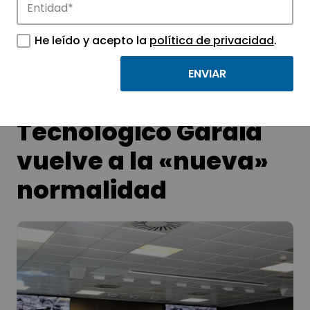
APTE y sus parques científicos y
tecnológicos.
He leído y acepto la
política de privacidad
.
El Parque
Tecnológico Garaia
vuelve a la «nueva»
normalidad