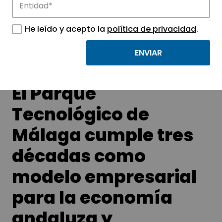
Conoce las noticias más destacadas de
APTE y sus parques científicos y
He leído y acepto la
política de privacidad
.
tecnológicos.
El Parque
Tecnológico de
Málaga cumple tres
décadas como
modelo empresarial
para la economía
andaluza y