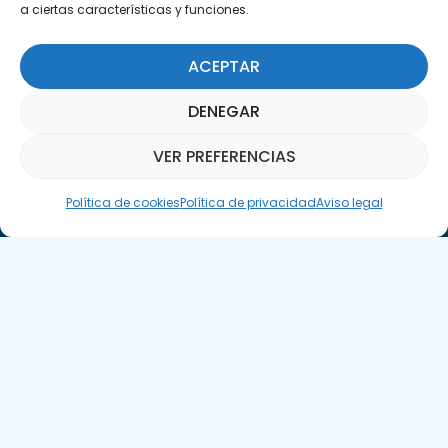
a ciertas características y funciones.
ACEPTAR
Suscríbete a nuestra Newsletter
DENEGAR
SUSCRÍBETE AQUÍ
VER PREFERENCIAS
Asistente Parquepedia
Política de cookies
Política de privacidad
Aviso legal
Aviso legal
Política de cookies
APTE © 2025 – Todos los derechos reservados