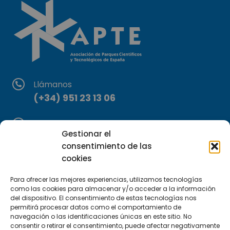
Llámanos
(+34) 951 23 13 06
Escríbenos
Gestionar el
info@apte.org
consentimiento de las
cookies
Encuéntranos
C/Marie Curie, 35
Para ofrecer las mejores experiencias, utilizamos tecnologías
como las cookies para almacenar y/o acceder a la información
29590 Campanillas, Málaga
del dispositivo. El consentimiento de estas tecnologías nos
permitirá procesar datos como el comportamiento de
navegación o las identificaciones únicas en este sitio. No
consentir o retirar el consentimiento, puede afectar negativamente