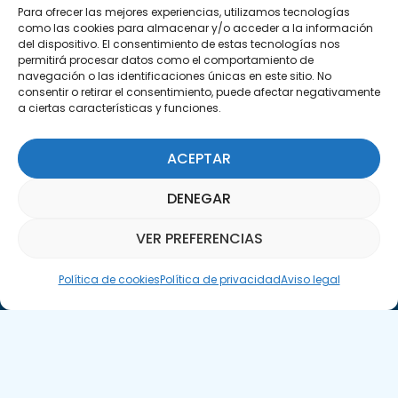
C/Marie Curie, 35
Para ofrecer las mejores experiencias, utilizamos tecnologías
como las cookies para almacenar y/o acceder a la información
29590 Campanillas, Málaga
del dispositivo. El consentimiento de estas tecnologías nos
permitirá procesar datos como el comportamiento de
navegación o las identificaciones únicas en este sitio. No
consentir o retirar el consentimiento, puede afectar negativamente
a ciertas características y funciones.
ACEPTAR
Suscríbete a nuestra Newsletter
DENEGAR
SUSCRÍBETE AQUÍ
VER PREFERENCIAS
Asistente Parquepedia
Política de cookies
Política de privacidad
Aviso legal