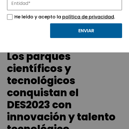
Conoce las noticias más destacadas de
APTE y sus parques científicos y
He leído y acepto la
política de privacidad
.
tecnológicos.
Los parques
científicos y
tecnológicos
conquistan el
DES2023 con
innovación y talento
tecnológico