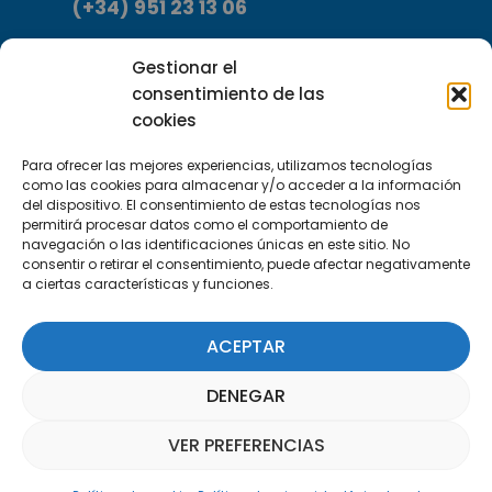
(+34) 951 23 13 06
Escríbenos
Gestionar el
info@apte.org
consentimiento de las
cookies
Encuéntranos
Para ofrecer las mejores experiencias, utilizamos tecnologías
C/Marie Curie, 35
como las cookies para almacenar y/o acceder a la información
29590 Campanillas, Málaga
del dispositivo. El consentimiento de estas tecnologías nos
permitirá procesar datos como el comportamiento de
navegación o las identificaciones únicas en este sitio. No
consentir o retirar el consentimiento, puede afectar negativamente
a ciertas características y funciones.
ACEPTAR
Suscríbete a nuestra Newsletter
DENEGAR
SUSCRÍBETE AQUÍ
VER PREFERENCIAS
Asistente Parquepedia