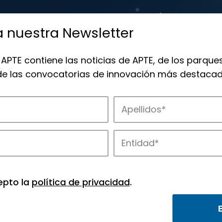
a nuestra Newsletter
 APTE contiene las noticias de APTE, de los parques
 de las convocatorias de innovación más destacad
de APTE y sus parques científicos y tec
epto la
política de privacidad
.