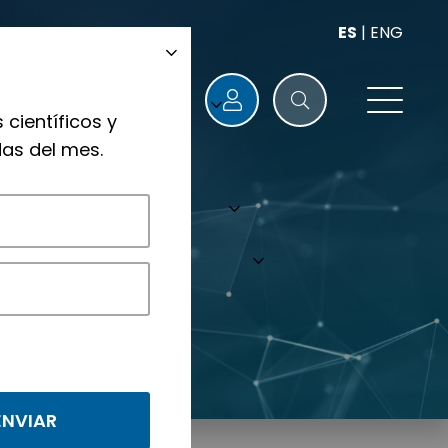
ES
|
ENG
 científicos y
as del mes.
nológicos.