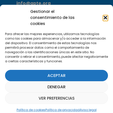
info@apte.org
Gestionar el
Encuéntranos
consentimiento de las
C/Marie Curie, 35
cookies
29590 Campanillas, Málaga
Para ofrecer las mejores experiencias, utilizamos tecnologías
como las cookies para almacenar y/o acceder a la información
del dispositivo. El consentimiento de estas tecnologías nos
permitirá procesar datos como el comportamiento de
navegación o las identificaciones únicas en este sitio. No
consentir o retirar el consentimiento, puede afectar negativamente
a ciertas características y funciones.
Suscríbete a nuestra Newsletter
ACEPTAR
SUSCRÍBETE AQUÍ
DENEGAR
VER PREFERENCIAS
Asistente Parquepedia
Política de cookies
Política de privacidad
Aviso legal