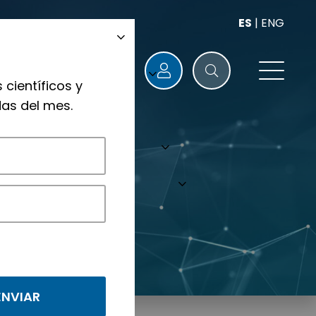
ES
|
ENG
 científicos y
as del mes.
nológicos.