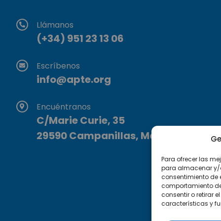
Llámanos
(+34) 951 23 13 06
Escríbenos
info@apte.org
Encuéntranos
C/Marie Curie, 35
29590 Campanillas, Málaga
Ge
Para ofrecer las me
para almacenar y/o 
consentimiento de 
comportamiento de n
consentir o retirar
características y f