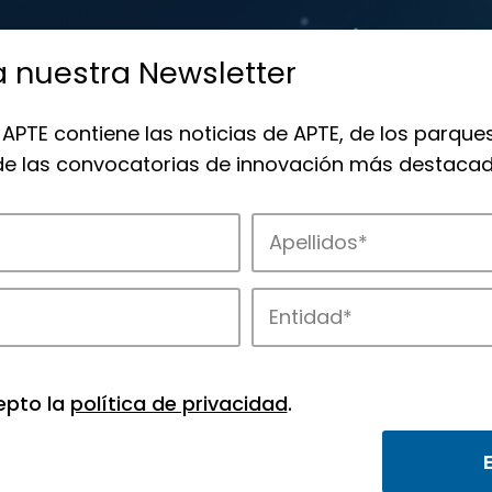
a nuestra Newsletter
 APTE contiene las noticias de APTE, de los parques
 de las convocatorias de innovación más destacad
de APTE y sus parques científicos y tec
epto la
política de privacidad
.