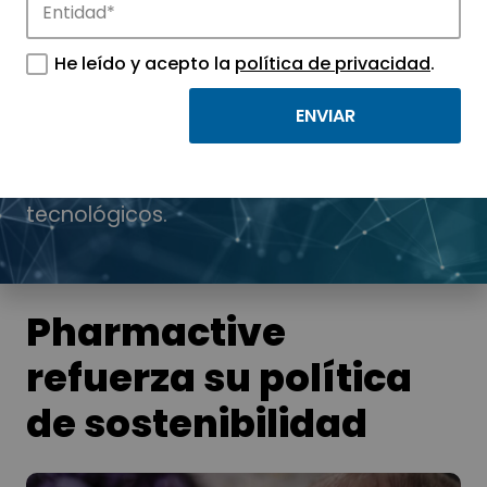
He leído y acepto la
política de privacidad
.
Noticias
Conoce las noticias más destacadas de
APTE y sus parques científicos y
tecnológicos.
Pharmactive
refuerza su política
de sostenibilidad