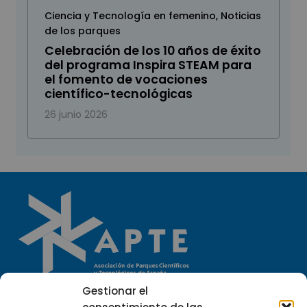
Ciencia y Tecnología en femenino
,
Noticias
de los parques
Celebración de los 10 años de éxito
del programa Inspira STEAM para
el fomento de vocaciones
científico-tecnológicas
26 junio 2026
Gestionar el
Llámanos