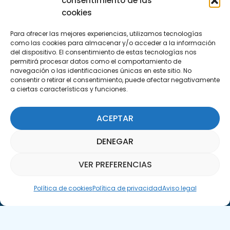
consentimiento de las
(+34) 951 23 13 06
cookies
Para ofrecer las mejores experiencias, utilizamos tecnologías
Escríbenos
como las cookies para almacenar y/o acceder a la información
info@apte.org
del dispositivo. El consentimiento de estas tecnologías nos
permitirá procesar datos como el comportamiento de
navegación o las identificaciones únicas en este sitio. No
Encuéntranos
consentir o retirar el consentimiento, puede afectar negativamente
a ciertas características y funciones.
C/Marie Curie, 35
29590 Campanillas, Málaga
ACEPTAR
DENEGAR
VER PREFERENCIAS
Asistente Parquepedia
Política de cookies
Política de privacidad
Aviso legal
Suscríbete a nuestra Newsletter
SUSCRÍBETE AQUÍ