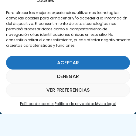
cookies
C/Marie Curie, 35
Para ofrecer las mejores experiencias, utilizamos tecnologías
29590 Campanillas, Málaga
como las cookies para almacenar y/o acceder a la información
del dispositivo. El consentimiento de estas tecnologías nos
permitirá procesar datos como el comportamiento de
navegación o las identificaciones únicas en este sitio. No
consentir o retirar el consentimiento, puede afectar negativamente
a ciertas características y funciones.
ACEPTAR
Suscríbete a nuestra Newsletter
DENEGAR
SUSCRÍBETE AQUÍ
VER PREFERENCIAS
Política de cookies
Política de privacidad
Aviso legal