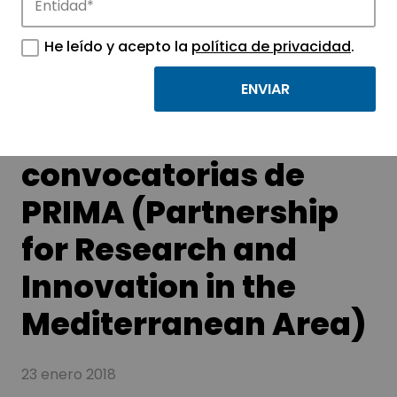
APTE y sus parques científicos y
tecnológicos.
He leído y acepto la
política de privacidad
.
Preanuncio de las
convocatorias de
PRIMA (Partnership
for Research and
Innovation in the
Mediterranean Area)
23 enero 2018