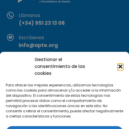
Llámanos
(+34) 951 23 13 06
Escríbenos
info@apte.org
Gestionar el
Encuéntranos
consentimiento de las
C/Marie Curie, 35
cookies
29590 Campanillas, Málaga
Para ofrecer las mejores experiencias, utilizamos tecnologías
como las cookies para almacenar y/o acceder a la información
del dispositivo. El consentimiento de estas tecnologías nos
permitirá procesar datos como el comportamiento de
navegación o las identificaciones únicas en este sitio. No
consentir o retirar el consentimiento, puede afectar negativamente
a ciertas características y funciones.
Suscríbete a nuestra Newsletter