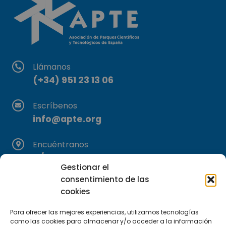
Llámanos
(+34) 951 23 13 06
Escríbenos
info@apte.org
Encuéntranos
C/Marie Curie, 35
Gestionar el
29590 Campanillas, Málaga
consentimiento de las
cookies
Para ofrecer las mejores experiencias, utilizamos tecnologías
como las cookies para almacenar y/o acceder a la información