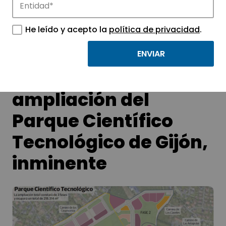
APTE y sus parques científicos y
tecnológicos.
He leído y acepto la
política de privacidad
.
La primera fase de la
ampliación del
Parque Científico
Tecnológico de Gijón,
inminente