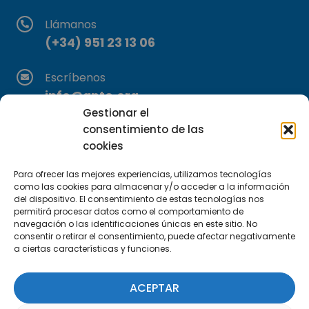
Llámanos
(+34) 951 23 13 06
Escríbenos
info@apte.org
Gestionar el
consentimiento de las
Encuéntranos
cookies
C/Marie Curie, 35
29590 Campanillas, Málaga
Para ofrecer las mejores experiencias, utilizamos tecnologías
como las cookies para almacenar y/o acceder a la información
del dispositivo. El consentimiento de estas tecnologías nos
permitirá procesar datos como el comportamiento de
navegación o las identificaciones únicas en este sitio. No
consentir o retirar el consentimiento, puede afectar negativamente
a ciertas características y funciones.
Suscríbete a nuestra Newsletter
ACEPTAR