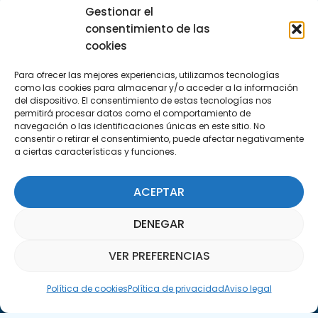
(+34) 951 23 13 06
Gestionar el
consentimiento de las
Escríbenos
cookies
info@apte.org
Para ofrecer las mejores experiencias, utilizamos tecnologías
como las cookies para almacenar y/o acceder a la información
Encuéntranos
del dispositivo. El consentimiento de estas tecnologías nos
permitirá procesar datos como el comportamiento de
C/Marie Curie, 35
navegación o las identificaciones únicas en este sitio. No
29590 Campanillas, Málaga
consentir o retirar el consentimiento, puede afectar negativamente
a ciertas características y funciones.
ACEPTAR
DENEGAR
VER PREFERENCIAS
Suscríbete a nuestra Newsletter
Asistente Parquepedia
SUSCRÍBETE AQUÍ
Política de cookies
Política de privacidad
Aviso legal