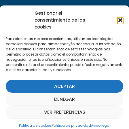
Encuéntranos
Gestionar el
C/Marie Curie, 35
consentimiento de las
29590 Campanillas, Málaga
cookies
Para ofrecer las mejores experiencias, utilizamos tecnologías
como las cookies para almacenar y/o acceder a la información
del dispositivo. El consentimiento de estas tecnologías nos
permitirá procesar datos como el comportamiento de
navegación o las identificaciones únicas en este sitio. No
consentir o retirar el consentimiento, puede afectar negativamente
a ciertas características y funciones.
Suscríbete a nuestra Newsletter
ACEPTAR
SUSCRÍBETE AQUÍ
DENEGAR
VER PREFERENCIAS
Asistente Parquepedia
Política de cookies
Política de privacidad
Aviso legal