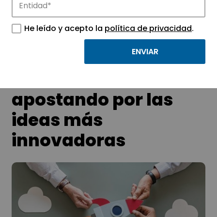
tecnológicos.
He leído y acepto la
política de privacidad
.
Programa Empenta:
Una década
apostando por las
ideas más
innovadoras