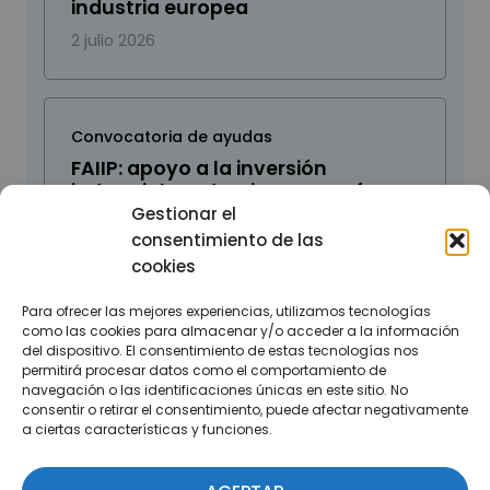
industria europea
2 julio 2026
Convocatoria de ayudas
FAIIP: apoyo a la inversión
industrial productiva para reforzar
la competitividad y el desarrollo
Gestionar el
del tejido industrial en España
consentimiento de las
cookies
29 junio 2026
Para ofrecer las mejores experiencias, utilizamos tecnologías
como las cookies para almacenar y/o acceder a la información
del dispositivo. El consentimiento de estas tecnologías nos
permitirá procesar datos como el comportamiento de
navegación o las identificaciones únicas en este sitio. No
consentir o retirar el consentimiento, puede afectar negativamente
a ciertas características y funciones.