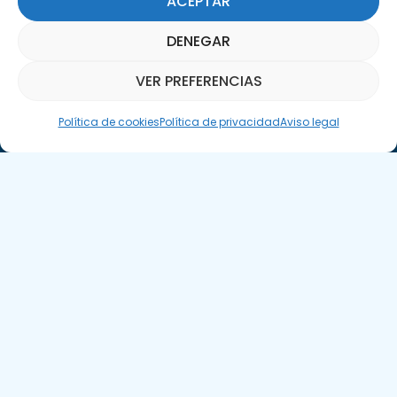
ACEPTAR
DENEGAR
Llámanos
VER PREFERENCIAS
(+34) 951 23 13 06
Asistente Parquepedia
Política de cookies
Política de privacidad
Aviso legal
Escríbenos
info@apte.org
Encuéntranos
C/Marie Curie, 35
29590 Campanillas, Málaga