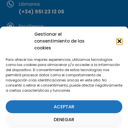
Llámanos
(+34) 951 23 13 06
Escríbenos
info@apte.org
Gestionar el
consentimiento de las
cookies
Encuéntranos
C/Marie Curie, 35
Para ofrecer las mejores experiencias, utilizamos tecnologías
29590 Campanillas, Málaga
como las cookies para almacenar y/o acceder a la información
del dispositivo. El consentimiento de estas tecnologías nos
permitirá procesar datos como el comportamiento de
navegación o las identificaciones únicas en este sitio. No
consentir o retirar el consentimiento, puede afectar negativamente
a ciertas características y funciones.
ACEPTAR
Suscríbete a nuestra Newsletter
DENEGAR
SUSCRÍBETE AQUÍ