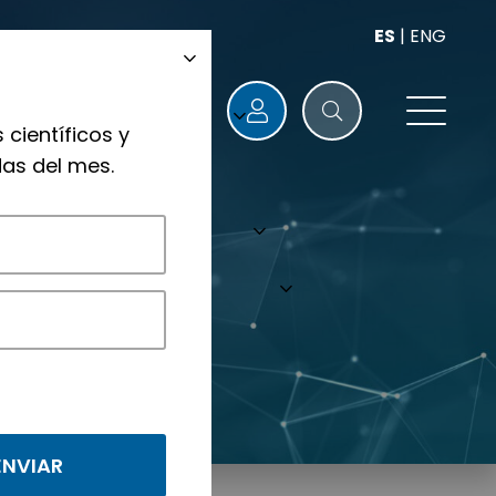
ES
|
ENG
 científicos y
as del mes.
nológicos.