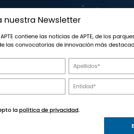
a nuestra Newsletter
 APTE contiene las noticias de APTE, de los parques
 de las convocatorias de innovación más destacad
de APTE y sus parques científicos y tec
epto la
política de privacidad
.