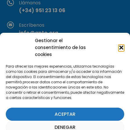
Llámanos
(+34) 951 23 13 06
Escríbenos
info@apte.org
Gestionar el
Encuéntranos
consentimiento de las
cookies
C/Marie Curie, 35
29590 Campanillas, Málaga
Para ofrecer las mejores experiencias, utilizamos tecnologías
como las cookies para almacenar y/o acceder a la información
del dispositivo. El consentimiento de estas tecnologías nos
permitirá procesar datos como el comportamiento de
navegación o las identificaciones únicas en este sitio. No
consentir o retirar el consentimiento, puede afectar negativamente
a ciertas características y funciones.
Suscríbete a nuestra Newsletter
ACEPTAR
SUSCRÍBETE AQUÍ
DENEGAR