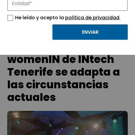
APTE y sus parques científicos y
tecnológicos.
He leído y acepto la
política de privacidad
.
El programa
womenIN de INtech
Tenerife se adapta a
las circunstancias
actuales